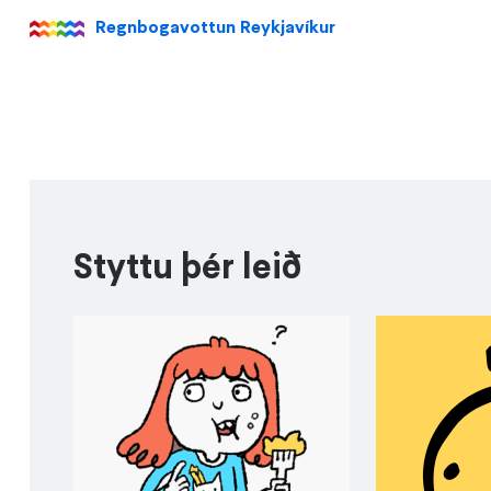
Regnbogavottun Reykjavíkur
Styttu þér leið