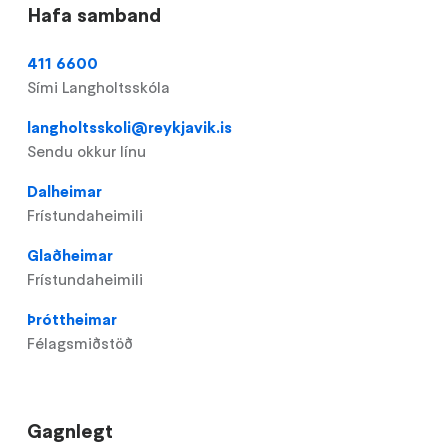
Hafa samband
411 6600
Sími Langholtsskóla
langholtsskoli@reykjavik.is
Sendu okkur línu
Dalheimar
Frístundaheimili
Glaðheimar
Frístundaheimili
Þróttheimar
Félagsmiðstöð
Gagnlegt