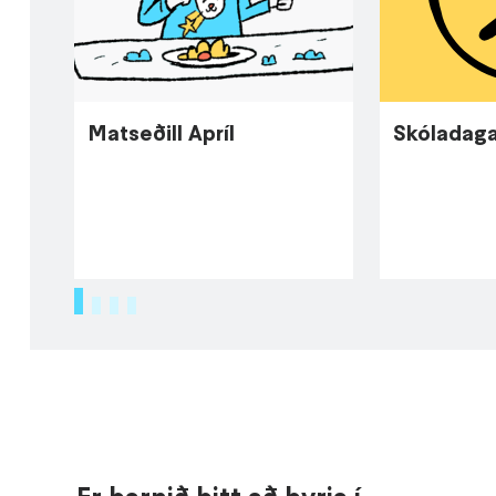
Matseðill Apríl
Skóladaga
1
2
3
4