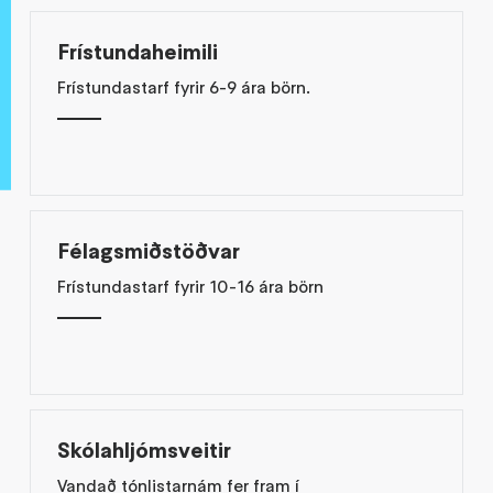
Frístundaheimili
Frístundastarf fyrir 6-9 ára börn.
Félagsmiðstöðvar
Frístundastarf fyrir 10-16 ára börn
Skólahljómsveitir
Vandað tónlistarnám fer fram í