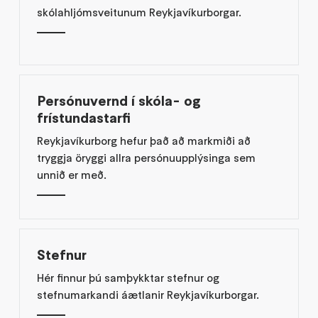
skólahljómsveitunum Reykjavíkurborgar.
Persónuvernd í skóla- og
frístundastarfi
Reykjavíkurborg hefur það að markmiði að
tryggja öryggi allra persónuupplýsinga sem
unnið er með.
Stefnur
Hér finnur þú samþykktar stefnur og
stefnumarkandi áætlanir Reykjavíkurborgar.