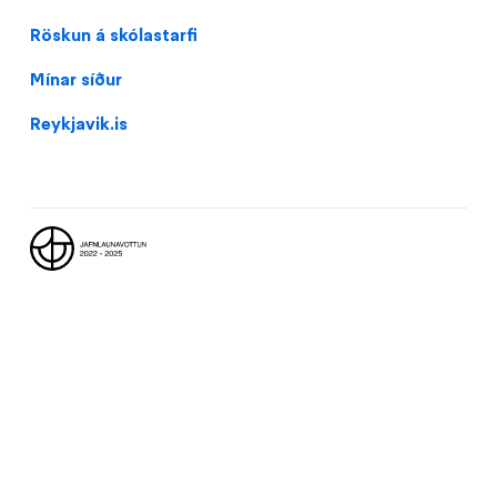
Domain
Röskun á skólastarfi
menu
Mínar síður
for
Langholtsskóli
Reykjavik.is
(footer)