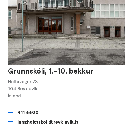
Grunnskóli, 1.-10. bekkur
Holtavegur 23
104
Reykjavík
Ísland
411 6600
langholtsskoli@reykjavik.is