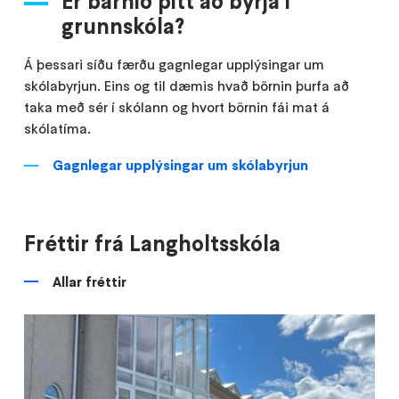
Er barnið þitt að byrja í
grunnskóla?
Á þessari síðu færðu gagnlegar upplýsingar um
skólabyrjun. Eins og til dæmis hvað börnin þurfa að
taka með sér í skólann og hvort börnin fái mat á
skólatíma.
Gagnlegar upplýsingar um skólabyrjun
Fréttir frá Langholtsskóla
Allar fréttir