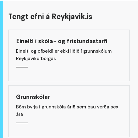
Tengt efni á Reykjavik.is
Einelti í skóla- og frístundastarfi
Einelti og ofbeldi er ekki liðið í grunnskólum
Reykjavíkurborgar.
Grunnskólar
Börn byrja í grunnskóla árið sem þau verða sex
ára