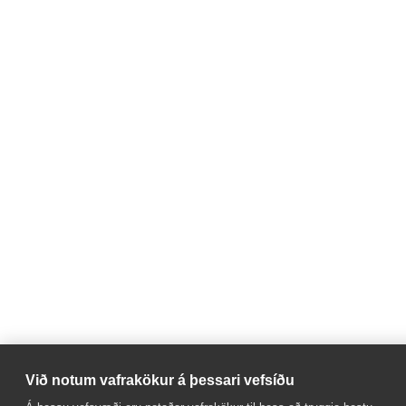
Við notum vafrakökur á þessari vefsíðu